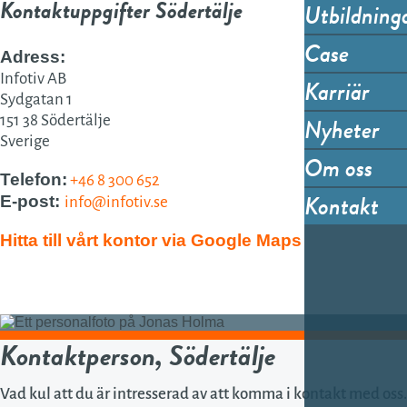
Kontaktuppgifter Södertälje
Utbildning
Case
Adress:
Infotiv AB
Karriär
Sydgatan 1
Nyheter
151 38 Södertälje
Sverige
Om oss
Telefon:
+46 8 300 652
Kontakt
E-post:
info@infotiv.se
Hitta till vårt kontor via Google Maps
Kontaktperson, Södertälje
Vad kul att du är intresserad av att komma i kontakt med oss.