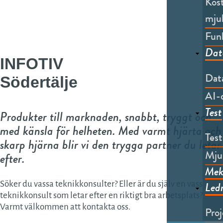
Kost
mju
Funk
Dat
INFOTIV
Data
Södertälje
AI-d
Test
Produkter till marknaden, snabbt, tryggt och
med känsla för helheten. Med varmt hjärta och
Tes
skarp hjärna blir vi den trygga partner du letar
Mju
efter.
Mek
Led
Söker du vassa teknikkonsulter? Eller är du själv en vass
teknikkonsult som letar efter en riktigt bra arbetsplats?
Varmt välkommen att kontakta oss.
Proj