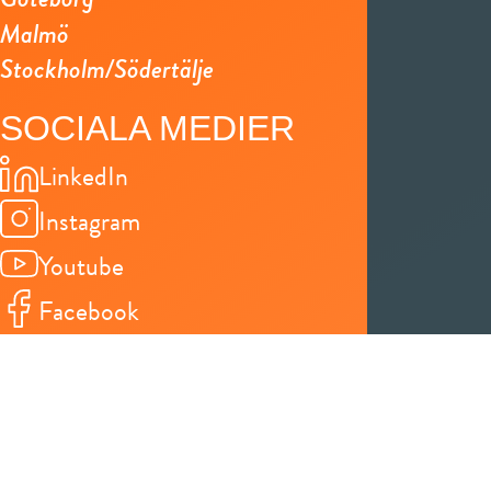
Malmö
Stockholm/Södertälje
SOCIALA MEDIER
LinkedIn
Instagram
Youtube
Facebook