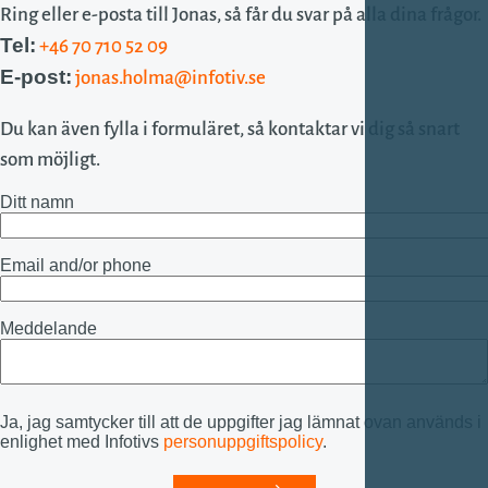
Ring eller e-posta till Jonas, så får du svar på alla dina frågor.
Tel:
+46 70 710 52 09
E-post:
jonas.holma@infotiv.se
Du kan även fylla i formuläret, så kontaktar vi dig så snart
som möjligt.
Ditt namn
Email and/or phone
Meddelande
Ja, jag samtycker till att de uppgifter jag lämnat ovan används i
enlighet med Infotivs
personuppgiftspolicy
.