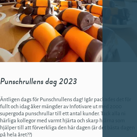
Punschrullens dag 2023
Äntligen dags för Punschrullens dag! Igår packades det för
fullt och idag åker mängder av Infotivare ut med 2000
supergoda punschrullar till ett antal kunder. Tack alla ni
härliga kollegor med varmt hjärta och skarp hjärna som
hjälper till att förverkliga den här dagen (är det bästa dagen
på hela året??)