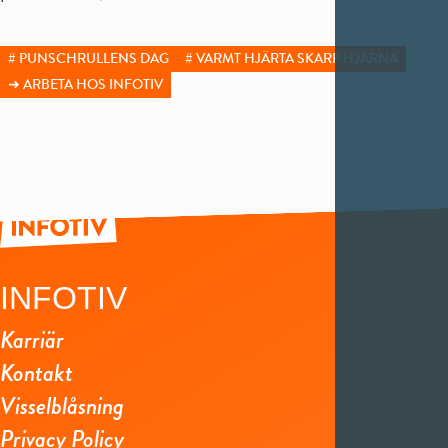
PUNSCHRULLENS DAG
VARMT HJÄRTA SKARP HJÄRNA
ARBETA HOS INFOTIV
INFOTIV
Karriär
Kontakt
Visselblåsning
Privacy Policy