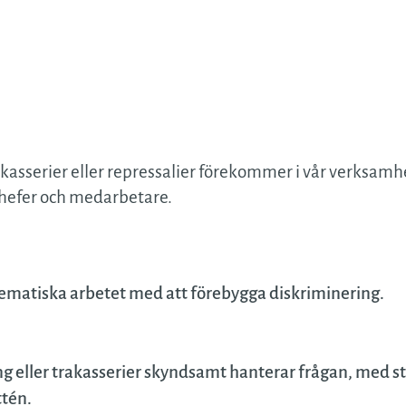
&
ven
ing
en
akasserier eller repressalier förekommer i vår verksamhe
ing
chefer och medarbetare.
stem
utestning
stematiska arbetet med att förebygga diskriminering.
ik
ng
g eller trakasserier skyndsamt hanterar frågan, med s
ledning
ttén.