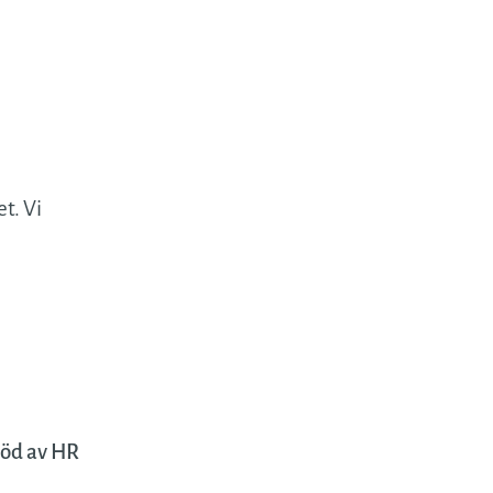
t. Vi
töd av HR