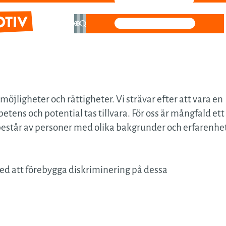
information
m
jligheter och rättigheter. Vi strävar efter att vara en
konstruktion
ns och potential tas tillvara. För oss är mångfald ett 
ektur
består av personer med olika bakgrunder och erfarenhe
ara
seffektiva
med att förebygga diskriminering på dessa
ulösningar
stillväxt i
ran