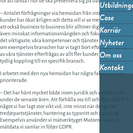
för att landa i hur de ska presentera sig på bästa sätt.
Utbildning
– Antalet förfrågningar via hemsidan från intresserade
Case
kunder har ökat årligen och detta vill vi se mer av. Det märks
Karriär
att också business to business blir alltmer digitalt. Vi har
även minskat informationsmängden och fokuserar mer på
Nyheter
det viktigaste, våra kompetenser och tjänster. Information
om exempelvis branscher har vi tagit bort eftersom många
Om oss
av våra tjänster efterfrågas av allt fler kunder, utan någon
tydlig koppling till en specifik bransch.
Kontakt
I arbetet med den nya hemsidan har några faktorer varit
prioriterade.
– Det har hänt mycket både inom juridik och webbteknik
under de senaste åren. Att förhålla oss till och följa GDPR är
något vi har lagt stor vikt vid, inte minst när det gäller
tredjepartstjänster, hantering av typsnitt och spårning.
Exempelvis använder vi mätverktyget Matomo så att de
mätdata vi samlar in följer GDPR.