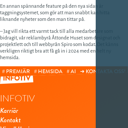
En annan spännande feature på den nya sidan är
taggningsystemet, som gör att man snabbt kan hitta
liknande nyheter som den man tittar på.
– Jag vill rikta ett varmt tack till alla medarbetare som
bidragit, vår reklambyrå Åttonde Huset som designat och
projektlett och till webbyrån Spiro som kodat. Det känns
verkligen riktigt bra att få gå in i 2024 med en helt ny
hemsida.
PREMIÄR
HEMSIDA
AI
KONTAKTA OSS!
INFOTIV
Karriär
Kontakt