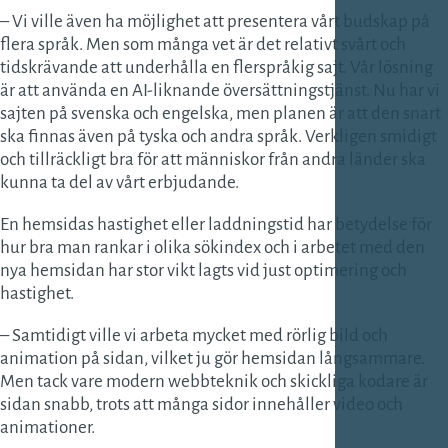
– Vi ville även ha möjlighet att presentera vårt budskap på
flera språk. Men som många vet är det relativt svårt och
tidskrävande att underhålla en flerspråkig sajt. Vår lösning
är att använda en AI-liknande översättningstjänst. Nu har vi
sajten på svenska och engelska, men planen är att den snart
ska finnas även på tyska och andra språk. Verkligen smidigt
och tillräckligt bra för att människor från andra länder ska
kunna ta del av vårt erbjudande.
En hemsidas hastighet eller laddningstid har betydelse för
hur bra man rankar i olika sökindex och i arbetet med den
nya hemsidan har stor vikt lagts vid just optimering och
hastighet.
– Samtidigt ville vi arbeta mycket med rörlig bild och
animation på sidan, vilket ju gör hemsidan långsammare.
Men tack vare modern webbteknik och skickliga kodare är
sidan snabb, trots att många sidor innehåller video och
animationer.