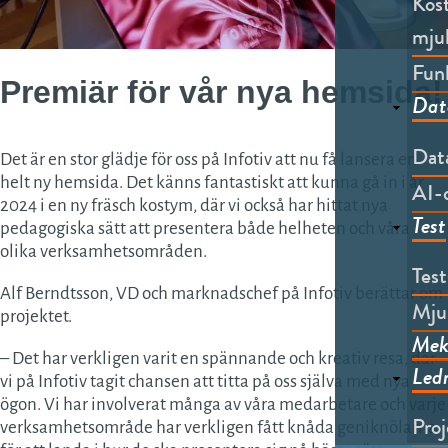
Kost
mju
Funk
Premiär
för vår nya
hemsida!
Dat
Data
Det är en stor glädje för oss på Infotiv att nu få lansera en
helt ny hemsida. Det känns fantastiskt att kunna gå in i år
AI-d
2024 i en ny fräsch kostym, där vi också har hittat nya
Test
pedagogiska sätt att presentera både helheten och våra
olika verksamhetsområden.
Tes
Alf Berndtsson, VD och marknadschef på Infotiv berättar om
Mju
projektet.
Mek
– Det har verkligen varit en spännande och kreativ resa, där
Led
vi på Infotiv tagit chansen att titta på oss själva med nya
ögon. Vi har involverat många av våra medarbetare och varje
Proj
verksamhetsområde har verkligen fått knåda geniknölarna