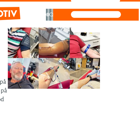
information
m
konstruktion
ektur
 på
ara
 på
od
seffektiva
ulösningar
stillväxt i
ran